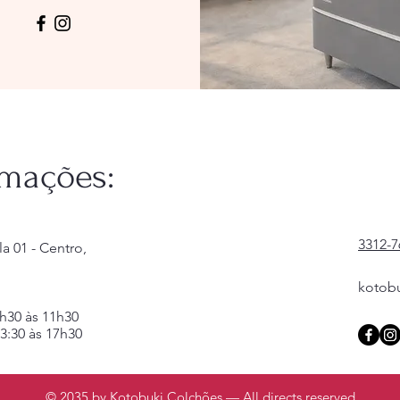
rmações:
3312-7
la 01 - Centro,
kotob
7h30 às 11h30
3:30 às 17h30
© 2035 by Kotobuki Colchões — All directs reserved